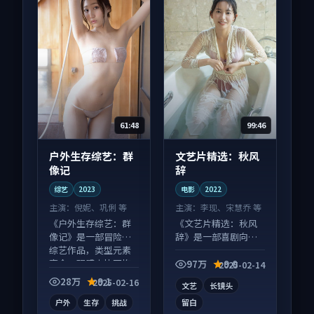
61:48
99:46
户外生存综艺：群
文艺片精选：秋风
像记
辞
综艺
2023
电影
2022
主演：
倪妮、巩俐 等
主演：
李现、宋慧乔 等
《户外生存综艺：群
《文艺片精选：秋风
像记》是一部冒险向
辞》是一部喜剧向电
综艺作品，类型元素
影作品，节奏紧凑信
齐全，观感爽快不拖
息量大，适合沉浸式
97万
9.0
2025-02-14
沓。
追看。
28万
9.1
2025-02-16
文艺
长镜头
户外
生存
挑战
留白