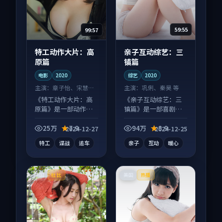
99:57
59:55
特工动作大片：高
亲子互动综艺：三
原篇
镇篇
电影
2020
综艺
2020
主演：
章子怡、宋慧乔
主演：
巩俐、秦昊 等
等
《特工动作大片：高
《亲子互动综艺：三
原篇》是一部动作向
镇篇》是一部喜剧向
电影作品，人物关系
综艺作品，人物关系
层层推进，尾声常有
层层推进，尾声常有
25万
7.9
94万
8.9
2024-12-27
2024-12-25
情绪落点。
情绪落点。
特工
谍战
追车
亲子
互动
暖心
中国
美国
杜比
热播