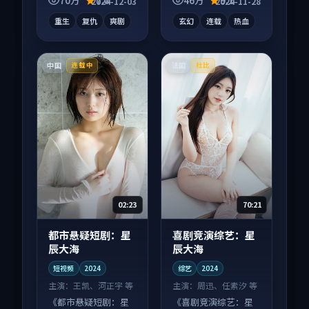
70万
7.8
46万
9.1
2024-12-03
2024-11-28
丰富。
刷完。
重生
复仇
爽剧
玄幻
连载
热血
中国
法国
连载中
杜比
02:23
70:21
都市悬疑短剧：星
喜剧竞演综艺：星
辰大海
辰大海
短视频
2024
综艺
2024
主演：
王凯、河正宇 等
主演：
周迅、任素汐 等
《都市悬疑短剧：星
《喜剧竞演综艺：星