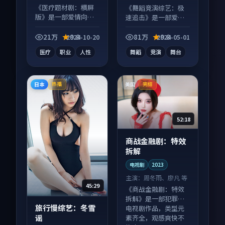
等
等
《医疗题材剧：横屏
《舞蹈竞演综艺：极
版》是一部爱情向电
速追击》是一部爱情
视剧作品，类型元素
向综艺作品，画面质
齐全，观感爽快不拖
感在线，配乐与镜头
21万
9.8
81万
9.8
2024-10-20
2024-05-01
沓。
配合度高。
医疗
职业
人性
舞蹈
竞演
舞台
日本
美国
热播
完结
52:18
商战金融剧：特效
拆解
电视剧
2023
主演：
周冬雨、廖凡 等
45:29
《商战金融剧：特效
拆解》是一部犯罪向
旅行慢综艺：冬雪
电视剧作品，类型元
谣
素齐全，观感爽快不