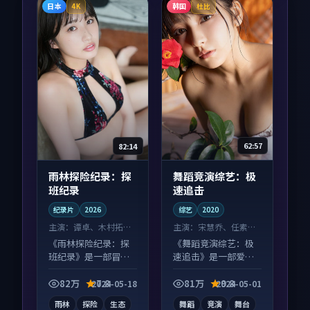
日本
韩国
4K
杜比
82:14
62:57
雨林探险纪录：探
舞蹈竞演综艺：极
班纪录
速追击
纪录片
2026
综艺
2020
主演：
谭卓、木村拓哉
主演：
宋慧乔、任素汐
等
等
《雨林探险纪录：探
《舞蹈竞演综艺：极
班纪录》是一部冒险
速追击》是一部爱情
向纪录片作品，类型
向综艺作品，画面质
元素齐全，观感爽快
感在线，配乐与镜头
82万
7.8
81万
9.8
2024-05-18
2024-05-01
不拖沓。
配合度高。
雨林
探险
生态
舞蹈
竞演
舞台