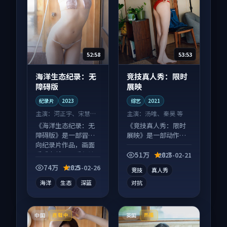
52:58
53:53
海洋生态纪录：无
竞技真人秀：限时
障碍版
展映
纪录片
2023
综艺
2021
主演：
河正宇、宋慧乔
主演：
汤唯、秦昊 等
等
《海洋生态纪录：无
《竞技真人秀：限时
障碍版》是一部冒险
展映》是一部动作向
向纪录片作品，画面
综艺作品，人物关系
质感在线，配乐与镜
层层推进，尾声常有
51万
8.7
2025-02-21
头配合度高。
情绪落点。
74万
8.5
2025-02-26
竞技
真人秀
海洋
生态
深蓝
对抗
中国
英国
连载中
热播