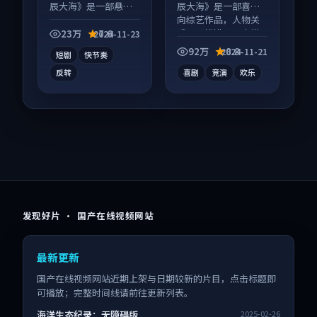
辰大海》是一部悬疑
辰大海》是一部喜剧
向短视频作品，以人
向综艺作品，人物关
物成长为内核，情感
系层层推进，尾声常
23万
7.6
2024-11-23
戏份扎实。
有情绪落点。
92万
8.8
2024-11-21
短剧
快节奏
反转
喜剧
竞演
欢乐
发现好片 · 国产在线视频网站
最新更新
国产在线视频网站近期上架与日期较新的片目，点击标题即
可播放；完整时间线请前往更新列表。
海洋生态纪录：无障碍版
2025-02-26