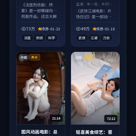
主演：
朱一龙、木村拓
《法医刑侦剧：终
哉 等
章》是一部悬疑向电
《武侠江湖电影：片
视剧作品，适合大屏
场日记》是一部动作
端观看，细节更丰
向电影作品，适合大
富。
屏端观看，细节更丰
73万
9.9
49万
9.9
2025-01-23
2025-01-18
富。
法医
刑侦
科学
武侠
江湖
刀剑
中国
法国
高分
高分
21:14
72:12
国风动画电影：总
轻喜美食综艺：普