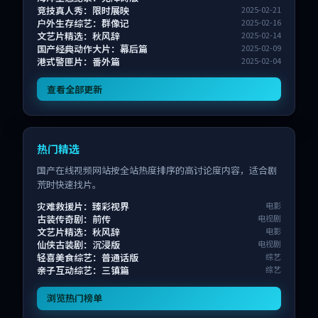
竞技真人秀：限时展映
2025-02-21
户外生存综艺：群像记
2025-02-16
文艺片精选：秋风辞
2025-02-14
国产经典动作大片：幕后篇
2025-02-09
港式警匪片：番外篇
2025-02-04
查看全部更新
热门精选
国产在线视频网站按全站热度排序的高讨论度内容，适合剧
荒时快速找片。
灾难救援片：臻彩视界
电影
古装传奇剧：前传
电视剧
文艺片精选：秋风辞
电影
仙侠古装剧：沉浸版
电视剧
轻喜美食综艺：普通话版
综艺
亲子互动综艺：三镇篇
综艺
浏览热门榜单