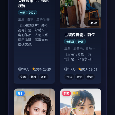
灾难救援片：臻彩
视界
电影
2021
主演：
白宇、章子怡 等
45:03
《灾难救援片：臻彩
视界》是一部动作向
古装传奇剧：前传
电影作品，人物关系
层层推进，尾声常有
电视剧
2025
情绪落点。
主演：
周冬雨、新垣结
衣 等
《古装传奇剧：前
传》是一部战争向电
视剧作品，片尾彩蛋
别错过，字幕区常有
98万
9.1
97万
9.3
2024-01-25
2024-01-08
惊喜。
灾难
救援
紧张
古装
传奇
史诗
日本
韩国
杜比
完结