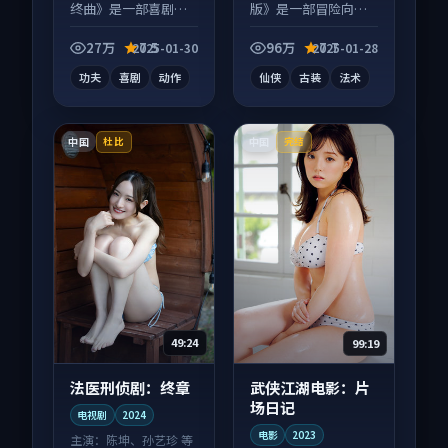
终曲》是一部喜剧向
版》是一部冒险向电
电影作品，画面质感
视剧作品，片尾彩蛋
在线，配乐与镜头配
别错过，字幕区常有
27万
7.5
96万
7.7
2025-01-30
2025-01-28
合度高。
惊喜。
功夫
喜剧
动作
仙侠
古装
法术
中国
中国
杜比
完结
49:24
99:19
法医刑侦剧：终章
武侠江湖电影：片
场日记
电视剧
2024
电影
2023
主演：
陈坤、孙艺珍 等