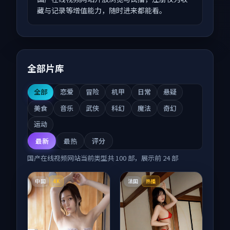
藏与记录等增值能力，随时进来都能看。
全部片库
全部
恋爱
冒险
机甲
日常
悬疑
美食
音乐
武侠
科幻
魔法
奇幻
运动
最新
最热
评分
国产在线视频网站
当前类型共
100
部，展示前
24
部
中国
法国
4K
热播