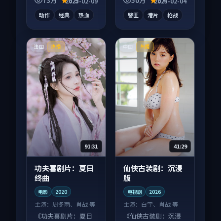
73万
8.9
50万
8.4
2025-02-09
2025-02-04
感戏份扎实。
动作
经典
热血
警匪
港片
枪战
法国
中国
热播
热播
91:31
41:29
功夫喜剧片：夏日
仙侠古装剧：沉浸
终曲
版
电影
2020
电视剧
2026
主演：
周冬雨、肖战 等
主演：
白宇、肖战 等
《功夫喜剧片：夏日
《仙侠古装剧：沉浸