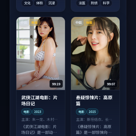
文化
体验
沉浸
法医
刑侦
科学
中国
中国
完结
独播
99:19
99:07
武侠江湖电影：片
悬疑惊悚片：高原
场日记
篇
电影
2023
电影
2025
主演：
朱一龙、木村拓
主演：
新垣结衣、长泽
哉 等
雅美 等
《武侠江湖电影：片
《悬疑惊悚片：高原
场日记》是一部动作
篇》是一部惊悚向电