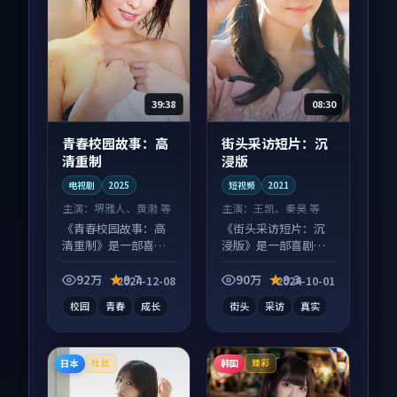
39:38
08:30
青春校园故事：高
街头采访短片：沉
清重制
浸版
电视剧
2025
短视频
2021
主演：
堺雅人、黄渤 等
主演：
王凯、秦昊 等
《青春校园故事：高
《街头采访短片：沉
清重制》是一部喜剧
浸版》是一部喜剧向
向电视剧作品，片尾
短视频作品，人物关
彩蛋别错过，字幕区
系层层推进，尾声常
92万
9.7
90万
9.3
2024-12-08
2024-10-01
常有惊喜。
有情绪落点。
校园
青春
成长
街头
采访
真实
日本
韩国
杜比
臻彩