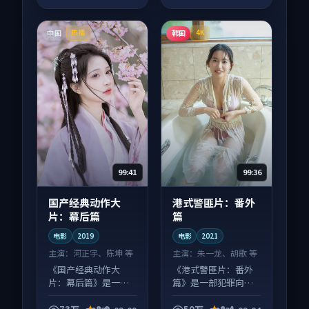
中国
韩国
热播
4K
99:41
99:36
国产经典动作大
港式警匪片：番外
片：幕后篇
篇
电影
2019
电影
2021
主演：
河正宇、陈坤 等
主演：
朱一龙、胡歌 等
《国产经典动作大
《港式警匪片：番外
片：幕后篇》是一部
篇》是一部犯罪向电
动作向电影作品，以
影作品，适合大屏端
人物成长为内核，情
观看，细节更丰富。