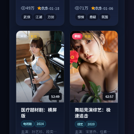
向电影作品，适合大
影作品，画面质感在
屏端观看，细节更丰
线，配乐与镜头配合
49万
9.9
71万
9.9
2025-01-18
2025-01-06
富。
度高。
武侠
江湖
刀剑
惊悚
悬疑
氛围
美国
韩国
杜比
杜比
52:49
62:57
医疗题材剧：横屏
舞蹈竞演综艺：极
版
速追击
电视剧
2024
综艺
2020
主演：
孙艺珍、段奕宏
主演：
宋慧乔、任素汐