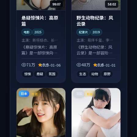
99:07
58:02
悬疑惊悚片：高原
野生动物纪录：风
篇
云录
电影
2025
纪录片
2019
主演：
新垣结衣、长泽
主演：
易烊千玺、李现
雅美 等
等
《悬疑惊悚片：高原
《野生动物纪录：风
篇》是一部惊悚向电
云录》是一部冒险向
影作品，画面质感在
纪录片作品，类型元
线，配乐与镜头配合
素齐全，观感爽快不
71万
9.9
48万
8.6
2025-01-06
2025-01-01
度高。
拖沓。
惊悚
悬疑
氛围
生态
动物
原野
日本
英国
杜比
杜比