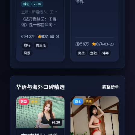
拖沓。
综艺
2020
主演：
新垣结衣、王一
博 等
《旅行慢综艺：冬雪
谣》是一部冒险向综
艺作品，以人物成长
为内核，情感戏份扎
40万
9.7
2024-08-01
实。
56万
9.7
2024-03-23
旅行
慢生活
风景
商战
金融
博弈
华语与海外口碑精选
完整榜单
韩国
日本
高分
院线
93:20