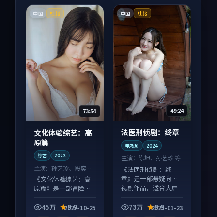
中国
中国
杜比
杜比
49:24
73:54
法医刑侦剧：终章
文化体验综艺：高
原篇
电视剧
2024
综艺
2022
主演：
陈坤、孙艺珍 等
主演：
孙艺珍、段奕宏
《法医刑侦剧：终
等
章》是一部悬疑向电
《文化体验综艺：高
视剧作品，适合大屏
原篇》是一部冒险向
端观看，细节更丰
综艺作品，适合大屏
富。
端观看，细节更丰
45万
9.9
73万
9.9
2024-10-25
2025-01-23
富。