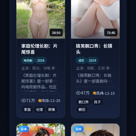
38:50
75:45
家庭伦理长剧：片
搞笑脱口秀：长镜
尾惊喜
头
电视剧
2026
综艺
2019
主演：
周迅、汤唯 等
主演：
倪妮、王凯 等
《家庭伦理长剧：片
《搞笑脱口秀：长镜
尾惊喜》是一部爱情
头》是一部喜剧向综
向电视剧作品，社区
艺作品，以人物成长
讨论度高，适合配弹
为内核，情感戏份扎
47万
8.4
2024-12-15
幕观看。
实。
71万
9.1
2024-12-20
脱口秀
段子
家庭
伦理
群像
解压
日本
日本
杜比
杜比