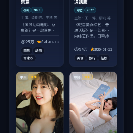
集篇
通话版
动漫
2023
综艺
2022
主演：
梁朝伟、王凯 等
主演：
王一博、廖凡 等
《国风动画电影：总
《轻喜美食综艺：普
集篇》是一部喜剧向
通话版》是一部喜剧
动漫作品，适合大屏
向综艺作品，口碑持
端观看，细节更丰
续发酵，适合周末一
25万
8.4
2025-01-13
富。
口气刷完。
94万
9.6
2025-01-11
国风
动画
合家欢
美食
旅行
轻松
中国
中国
独播
臻彩