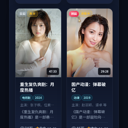
英国
韩国
高分
连载中
47:33
29:28
重生复仇爽剧：月
国产动漫：弹幕破
度热播
亿
电视剧
2024
动漫
2019
主演：
张子枫、任素汐
主演：
赵丽颖、谭卓 等
等
《重生复仇爽剧：月
《国产动漫：弹幕破
度热播》是一部悬疑
亿》是一部冒险向动
向电视剧作品，适合
漫作品，口碑持续发
大屏端观看，细节更
酵，适合周末一口气