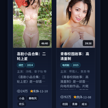
46:40
39:38
喜剧小品合集：二
青春校园故事：高
轮上星
清重制
综艺
2024
电视剧
2025
主演：
汤唯、章子怡 等
主演：
堺雅人、黄渤 等
《喜剧小品合集：二
《青春校园故事：高
轮上星》是一部喜剧
清重制》是一部喜剧
向综艺作品，多线叙
向电视剧作品，片尾
事并行，细节值得二
彩蛋别错过，字幕区
24万
7.5
2024-12-10
刷回味。
常有惊喜。
92万
9.7
2024-12-08
小品
春晚风
欢乐
校园
青春
成长