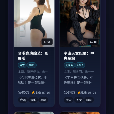
77:05
71:48
合唱竞演综艺：影
宇宙天文纪录：中
展版
央车站
综艺
2021
纪录片
2022
主演：
新垣结衣、朱一
主演：
周冬雨、朱一龙
龙 等
等
《合唱竞演综艺：影
《宇宙天文纪录：中
展版》是一部爱情向
央车站》是一部科幻
综艺作品，口碑持续
向纪录片作品，画面
发酵，适合周末一口
质感在线，配乐与镜
85万
9.0
84万
7.8
2024-07-08
2024-06-21
气刷完。
头配合度高。
合唱
音乐
感动
宇宙
天文
科普